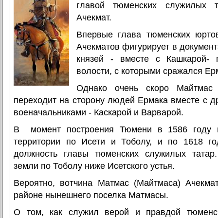
главой тюменских служилых 
Ачекмат.
Впервые глава тюменских юрто
Ачекматов фигурирует в документ
князей - вместе с Кашкарой- 
волости, с которыми сражался Ерм
Однако очень скоро Майтмас 
переходит на сторону людей Ермака вместе с 
военачальниками - Каскарой и Варварой.
В момент построения Тюмени в 1586 году 
территории по Исети и Тоболу, и по 1618 г
должность главы тюменских служилых татар
земли по Тоболу ниже Исетского устья.
Вероятно, вотчина Матмас (Майтмаса) Ачекма
районе нынешнего поселка Матмасы.
О том, как служил верой и правдой тюменс