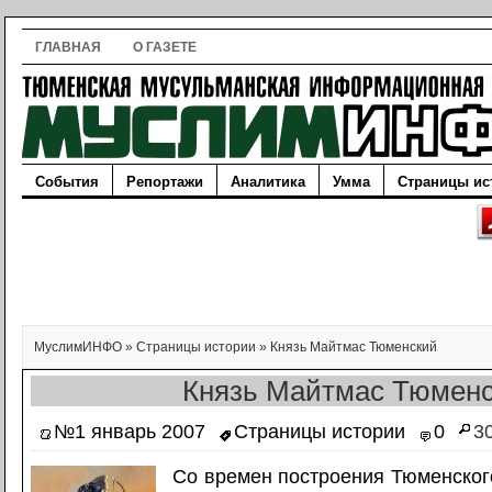
ГЛАВНАЯ
О ГАЗЕТЕ
События
Репортажи
Аналитика
Умма
Страницы ис
МуслимИНФО
»
Страницы истории
»
Князь Майтмас Тюменский
Князь Майтмас Тюмен
№1 январь 2007
Страницы истории
0
3
Со времен построения Тюменского