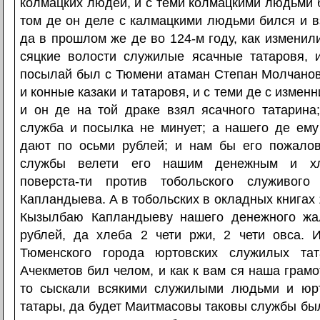
колмацких людей, и с теми колмацкими людьми б
том де он деле с калмацкими людьми бился и в
да в прошлом же де во 124-м году, как изменил
сяцкие волости служилые ясачные татаровя, 
посылай был с Тюмени атаман Степан Молчанов
и конные казаки и татаровя, и с теми де с изменн
и он де на той драке взял ясачного татарина
служба и посылка не минует; а нашего де ему
дают по осьми рублей; и нам бы его пожалов
службы велети его нашим денежным и х
поверста-ти против тобольского служивого
Капландыева. А в тобольских в окладных книгах 
Кызылбаю Капландыеву нашего денежного жал
рублей, да хлеба 2 чети ржи, 2 чети овса. И
Тюменского города юртовских служилых та
Ачекметов бил челом, и как к вам ся наша грамо
то сыскали всякими служилыми людьми и юр
татары, да будет Маитмасовы таковы службы был