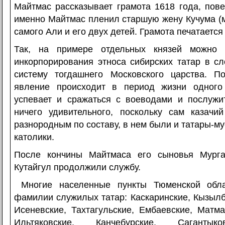
Майтмас рассказывает грамота 1618 года, пов
именно Майтмас пленил старшую жену Кучума (м
самого Али и его двух детей. Грамота печатается
Так, на примере отдельных князей можно 
инкорпорирования этноса сибирских татар в с
систему тогдашнего Московского царства. По
явление происходит в период жизни одного 
успевает и сражаться с воеводами и послужи
ничего удивительного, поскольку сам казач
разнородным по составу, в нем были и татары-му
католики.
После кончины Майтмаса его сыновья Мург
Кутайгул продолжили службу.
Многие населенные пункты Тюменской обла
фамилии служилых татар: Каскаринские, Кызылб
Исеневские, Тахтагульские, Ембаевские, Матма
Ильтяковские, Канчебурские, Сагантыко