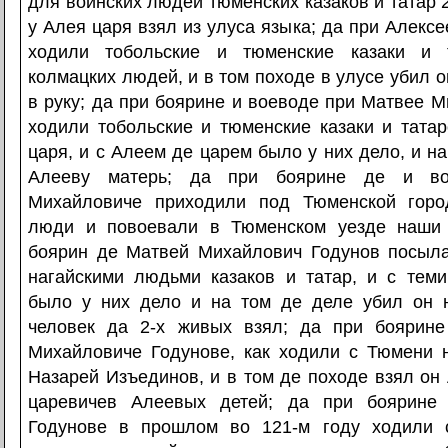
для воинских людей тюменских казаков и татар 2
у Алея царя взял из улуса языка; да при Алексе
ходили тобольские и тюменские казаки и 
колмацких людей, и в том походе в улусе убил о
в руку; да при боярине и воеводе при Матвее 
ходили тобольские и тюменские казаки и тата
царя, и с Алеем де царем было у них дело, и на
Алееву матерь; да при боярине де и в
Михайловиче приходили под Тюменской горо
люди и повоевали в Тюменском уезде наши 
боярин де Матвей Михайлович Годунов посыл
нагайскими людьми казаков и татар, и с тем
было у них дело и на том де деле убил он 
человек да 2-х живых взял; да при боярин
Михайловиче Годунове, как ходили с Тюмени 
Назарей Изъединов, и в том де походе взял он
царевичев Алеевых детей; да при боярине
Годунове в прошлом во 121-м году ходили