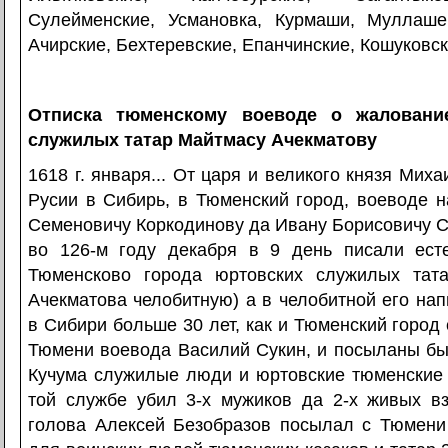
Сулейменские, Усмановка, Курмаши, Муллаше
Ачирские, Бехтеревские, Епанчинские, Кошуковск
Отписка тюменскому воеводе о жаловани
служилых татар Майтмасу Ачекматову
1618 г. января... От царя и великого князя Мих
Русии в Сибирь, в Тюменский город, воеводе 
Семеновичу Коркодинову да Ивану Борисовичу 
во 126-м году декабря в 9 день писали ест
Тюменсково города юртовских служилых тат
Ачекматова челобитную) а в челобитной его нап
в Сибири больше 30 лет, как и Тюменский город 
Тюмени воевода Василий Сукин, и посыланы бы
Кучума служилые люди и юртовские тюменские 
той службе убил 3-х мужиков да 2-х живых вз
голова Алексей Безобразов посылал с Тюмени