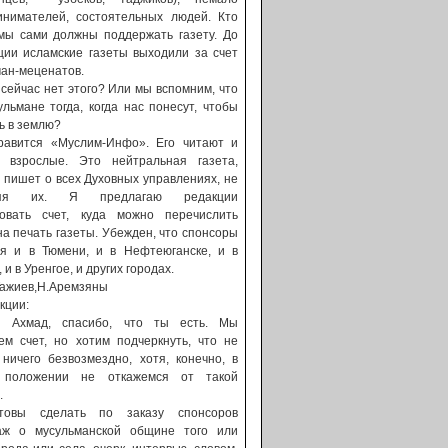
инимателей, состоятельных людей. Кто
 мы сами должны поддержать газету. До
ции исламские газеты выходили за счет
ан-меценатов.
сейчас нет этого? Или мы вспомним, что
льмане тогда, когда нас понесут, чтобы
ь в землю?
равится «Муслим-Инфо». Его читают и
 взрослые. Это нейтральная газета,
 пишет о всех Духовных управлениях, не
ляя их. Я предлагаю редакции
ковать счет, куда можно перечислить
на печать газеты. Убежден, что спонсоры
ся и в Тюмени, и в Нефтеюганске, и в
 и в Уренгое, и других городах.
Тажиев,Н.Аремзяны
кции:
й Ахмад, спасибо, что ты есть. Мы
ем счет, но хотим подчеркнуть, что не
ничего безвозмездно, хотя, конечно, в
 положении не откажемся от такой
.
товы сделать по заказу спонсоров
аж о мусульманской общине того или