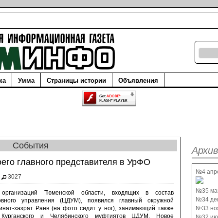
ка
Умма
Страницы истории
Объявления
События
Архив
оего главного представителя в УрФО
№4 апр
3027
№35 ма
 организаций Тюменской области, входящих в состав
№34 де
овного управления (ЦДУМ), появился главный окружной
инат-хазрат Раев (на фото сидит у ног), занимающий также
№33 но
 Курганского и Челябинского муфтиятов ЦДУМ. Новое
№32 ию