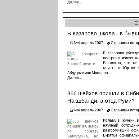
Далее...
С
В Казарово школа - в бывш
№4 апрель 2007
Страницы исто
В Казарово убежде
построил известн
Возможно, это не
мечеть в Юртах К
Абдуцалимов Маппаро...
Далее...
366 шейхов пришли в Сибир
Накшбанди, а отца Руми?
№4 апрель 2007
Страницы исто
Исламу в Тюмени, в
научный сотрудни
разгромивший офи
Вкратце официальн