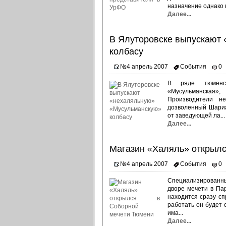
назначение однако н
Далее...
В Ялуторовске выпускают
колбасу
№4 апрель 2007
События
0
В ряде тюменск
«Мусульманская
Производители не
дозволенный Шариа
от заведующей ла...
Далее...
Магазин «Халяль» открылс
№4 апрель 2007
События
0
Специализированн
дворе мечети в Па
находится сразу сп
работать он будет 
има...
Далее...