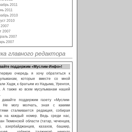
кабрь 2011
нь 2011
кабрь 2010
уст 2010
 2007
т 2007
раль 2007
арь 2007
ка главного редактора
вайте поддержим «Муслим-Инфо»!
первую очередь я хочу обратиться к
сульманам, которые вместе со мной
ли Хадж, к братьям из Надыма, Уренгоя,
а. А также ко всем мусульманам нашей
.
, давайте поддержим газету «Муслим-
! Не могу молчать, зная с какими
стями сталкивается редакция, собирая
ва на каждый номер. Ведь среди нас,
ан Тюменской области (татар, чеченцев,
й, азербайджанцев, казахов, башкир,
анцев, узбеков, таджиков), немало