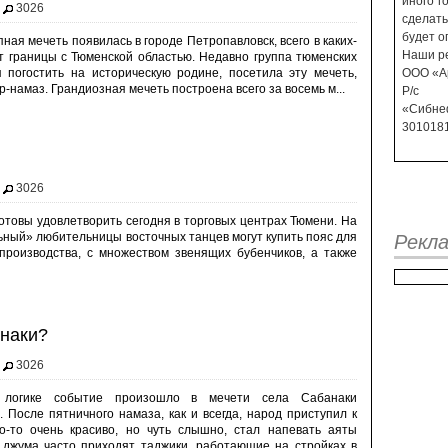
иного г
3026
сделат
будет о
ная мечеть появилась в городе Петропавловск, всего в каких-
Наши р
т границы с Тюменской областью. Недавно группа тюменских
я погостить на историческую родине, посетила эту мечеть,
ООО «А
-намаз. Грандиозная мечеть построена всего за восемь м...
Р/с 
«Сибн
301018
3026
готовы удовлетворить сегодня в торговых центрах Тюмени. На
ьный» любительницы восточных танцев могут купить пояс для
Рекл
производства, с множеством звенящих бубенчиков, а также
наки?
3026
логике событие произошло в мечети села Сабанаки
. После пятничного намаза, как и всегда, народ приступил к
то-то очень красиво, но чуть слышно, стал напевать аяты
а джума часто приходят таджики, работающие на стройках в