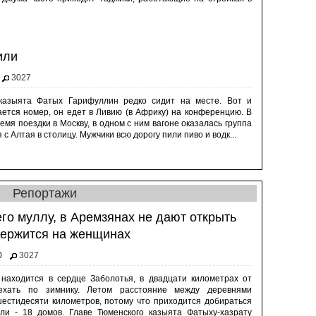
или
3027
 казыята Фатых Гарифуллин редко сидит на месте. Вот и
тается номер, он едет в Ливию (в Африку) на конференцию. В
емя поездки в Москву, в одном с ним вагоне оказалась группа
 с Алтая в столицу. Мужчики всю дорогу пили пиво и водк...
Репортажи
го муллу, в Аремзянах не дают открыть
 держится на женщинах
0
3027
находится в сердце Заболотья, в двадцати километрах от
ехать по зимнику. Летом расстояние между деревнями
шестидесяти километров, потому что приходится добираться
ли - 18 домов. Главе Тюменского казыята Фатыху-хазрату