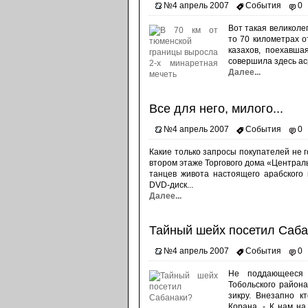
№4 апрель 2007
События
0
Вот такая великолеп
то 70 километрах о
казахов, поехавша
совершила здесь аср
Далее...
Все для него, милого...
№4 апрель 2007
События
0
Какие только запросы покупателей не 
втором этаже Торгового дома «Централ
танцев живота настоящего арабского 
DVD-диск...
Далее...
Тайный шейх посетил Саба
№4 апрель 2007
События
0
Не поддающееся 
Тобольского района
зикру. Внезапно к
Корана. - К нам н