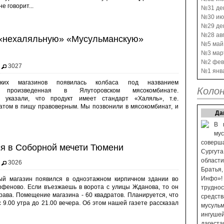
е говорит...
№31 де
№30 ию
№29 де
№28 авг
 «нехаляльную» «Мусульманскую»
№5 май
№3 мар
№2 фев
3027
№1 янв
их магазинов появилась колбаса под названием
Колон
», произведенная в Ялуторовском мясокомбинате.
 указали, что продукт имеет стандарт «Халяль», т.е.
том в пищу правоверным. Мы позвонили в мясокомбинат, и
Да
В 
му
соверша
я в Соборной мечети Тюмени
Сургут
области
3026
Братья
Инфо»
ый магазин появился в одноэтажном кирпичном здании во
рфеново. Если въезжаешь в ворота с улицы Жданова, то он
трудно
рава. Помещение магазина - 60 квадратов. Планируется, что
средст
с 9.00 утра до 21.00 вечера. Об этом нашей газете рассказал
мусульм
ингуше
дагест