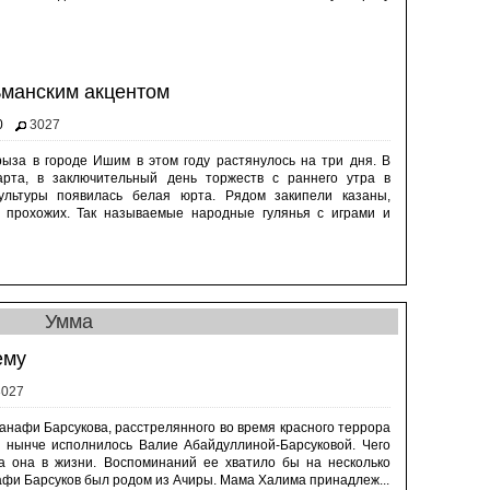
ьманским акцентом
0
3027
ыза в городе Ишим в этом году растянулось на три дня. В
арта, в заключительный день торжеств с раннего утра в
культуры появилась белая юрта. Рядом закипели казаны,
 прохожих. Так называемые народные гулянья с играми и
Умма
ему
3027
анафи Барсукова, расстрелянного во время красного террора
ет нынче исполнилось Валие Абайдуллиной-Барсуковой. Чего
а она в жизни. Воспоминаний ее хватило бы на несколько
афи Барсуков был родом из Ачиры. Мама Халима принадлеж...