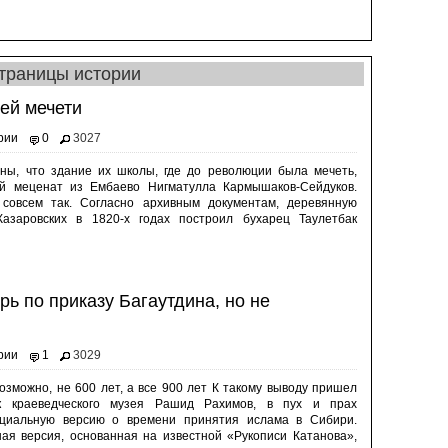
траницы истории
ей мечети
рии
0
3027
ны, что здание их школы, где до революции была мечеть,
ый меценат из Ембаево Нигматулла Кармышаков-Сейдуков.
 совсем так. Согласно архивным документам, деревянную
азаровских в 1820-х годах построил бухарец Таулетбак
ь по приказу Багаутдина, но не
рии
1
3029
озможно, не 600 лет, а все 900 лет К такому выводу пришел
к краеведческого музея Рашид Рахимов, в пух и прах
циальную версию о времени принятия ислама в Сибири.
ая версия, основанная на известной «Рукописи Катанова»,