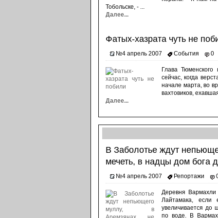
Тобольске, - ...
Далее...
Фатых-хазрата чуть не поб
№4 апрель 2007
События
0
Глава Тюменского
сейчас, когда верс
начале марта, во вр
вахтовиков, ехавшая
Далее...
В Заболотье ждут непьюще
мечеть, в надцы дом бога
№4 апрель 2007
Репортажи
Деревня Вармахли 
Лайтамака, если 
увеличивается до 
по воде. В Вармах