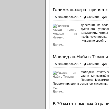
Галимжан-хазрат принял х
№4 апрель 2007
События
0
Делегация из села
Духовного управ
Бикмуллину, чтобы
якобы узурпировал
чуть ли не своей...
Далее...
Мавлид ан-Наби в Тюмени
№4 апрель 2007
События
0
Молодежь отметила
улице Мельникайт
Пророка Мухаммад
Пророку пришли в основном студенты.
ис...
Далее...
В 70 км от тюменской гран