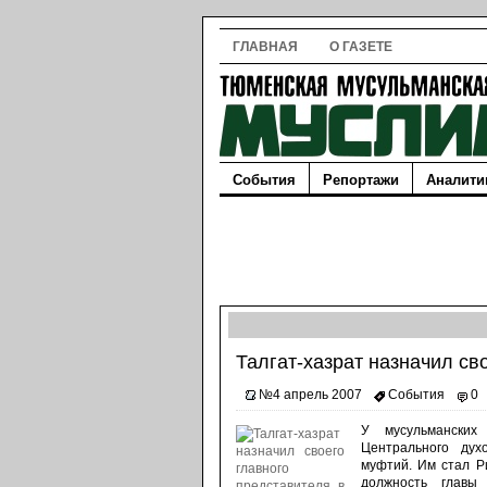
ГЛАВНАЯ
О ГАЗЕТЕ
События
Репортажи
Аналити
Талгат-хазрат назначил св
№4 апрель 2007
События
0
У мусульманских
Центрального дух
муфтий. Им стал Р
должность главы