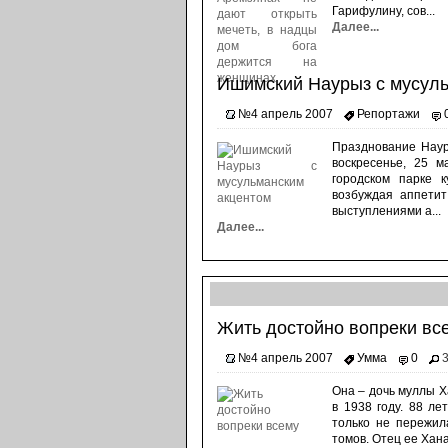
Гарифулину, сов...
Далее...
Ишимский Наурыз с мусул
№4 апрель 2007
Репортажи
Празднование Наур
воскресенье, 25 м
городском парке 
возбуждая аппетит
выступлениями а...
Далее...
Жить достойно вопреки вс
№4 апрель 2007
Умма
0
Она – дочь муллы Х
в 1938 году. 88 л
только не пережил
томов. Отец ее Хан