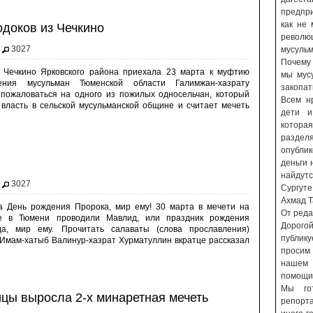
предпр
как не
одоков из Чечкино
револю
3027
мусульм
Почему 
 Чечкино Ярковского района приехала 23 марта к муфтию
мы мусу
ления мусульман Тюменской области Галимжан-хазрату
закопат
 пожаловаться на одного из пожилых односельчан, который
Всем н
 власть в сельской мусульманской общине и считает мечеть
дети и
которая
разде
опубли
деньги 
найдут
3027
Сургуте,
Ахмад 
 День рождения Пророка, мир ему! 30 марта в мечети на
От реда
е в Тюмени проводили Мавлид, или праздник рождения
Дорого
а, мир ему. Прочитать салаваты (слова прославления)
публику
 Имам-хатыб Валинур-хазрат Хурматуллин вкратце рассказал
просим 
нашем
помощи
Мы го
ицы выросла 2-х минаретная мечеть
репорт