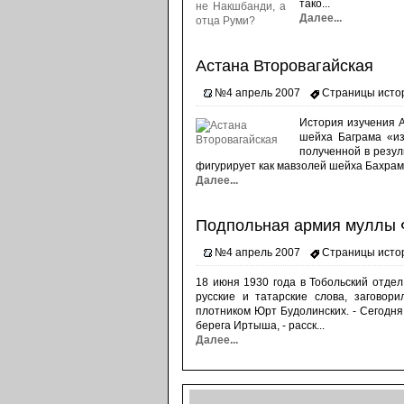
тако...
Далее...
Астана Второвагайская
№4 апрель 2007
Страницы исто
История изучения А
шейха Баграма «из
полученной в резу
фигурирует как мавзолей шейха Бахрама 
Далее...
Подпольная армия муллы
№4 апрель 2007
Страницы исто
18 июня 1930 года в Тобольский отде
русские и татарские слова, заговор
плотником Юрт Будолинских. - Сегодня 
берега Иртыша, - расск...
Далее...