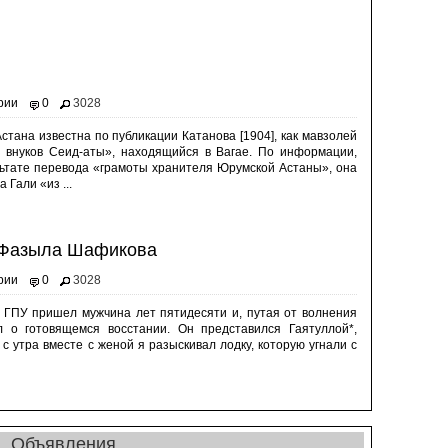
рии
0
3028
стана известна по публикации Катанова [1904], как мавзолей
 внуков Сеид-аты», находящийся в Вагае. По информации,
льтате перевода «грамоты хранителя Юрумской Астаны», она
Гали «из ...
 Фазыла Шафикова
рии
0
3028
л ГПУ пришел мужчина лет пятидесяти и, путая от волнения
ил о готовящемся восстании. Он представился Гаятуллой*,
с утра вместе с женой я разыскивал лодку, которую угнали с
Объявления