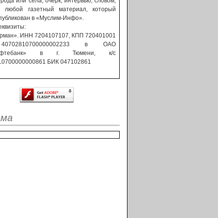
орода или села, очерк, интервью, словом,
ь любой газетный материал, который
публикован в «Муслим-Инфо».
еквизиты:
рман». ИНН 7204107107, КПП 720401001
40702810700000002233 в ОАО
ефтебанк» в г. Тюмени, к/с
10700000000861 БИК 047102861
ама