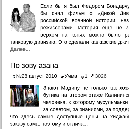
Если бы я был Федором Бондарчу
бы снял фильм о «Дикой Див
российской военной истории, не
режиссерами. История еще не з
верхом на конях можно было ра
танковую дивизию. Это сделали кавказские джиг
Далее...
По зову азана
№28 август 2010
Умма
1
3026
Знают Мадину не только как хоз
бутика на втором этаже Калининск
человека, к которому мусульманки
за советом, за знаниями, за подде
что здесь самые доступные цены на хиджаб
заказу сама, поэтому и отлича...