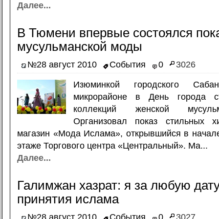
Далее...
В Тюмени впервые состоялся пок
мусульманской моды
№28 август 2010
События
0
3026
Изюминкой городского Саба
микрорайоне в День города с
коллекций женской мусуль
Организовал показ стильных х
магазин «Мода Ислама», открывшийся в начал
этаже Торгового центра «Центральный». Ма...
Далее...
Галимжан хазрат: я за любую дат
принятия ислама
№28 август 2010
События
0
3027