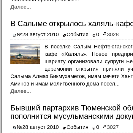
Далее...
В Салыме открылось халяль-каф
№28 август 2010
События
0
3028
В поселке Салым Нефтеюганског
кафе «Халяль». Новое предпри
шариату организовали супруги Б
церемонии открытия приняли у
Салыма Алмаз Бикмухаметов, имам мечети Хан
Аминов и имам молитвенного дома посел...
Далее...
Бывший партархив Тюменской об
пополнится мусульманскими док
№28 август 2010
События
0
3027