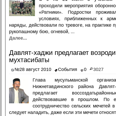
проходили мероприятия оборонно
«Ратники». Подростки прожив
условиях, приближенных к арм
наряды, действовали по тревоге, на практике 
рукопашному бою, огневой, ...
Далее...
Давлят-хаджи предлагает возроди
мухтасибаты
№28 август 2010
События
0
3027
Глава мусульманской органи
Нижнетавдинского района Давлят
предлагает воссоздатьрайонн
действовавшие в прошлом. По е
соотрудничество сельских мечетей 
следует наладить, даже если эти мечети относят