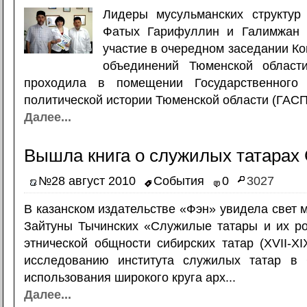
Лидеры мусульманских структур
Фатых Гарифуллин и Галимжан 
участие в очередном заседании Ко
объединений Тюменской област
проходила в помещении Государственного 
политической истории Тюменской области (ГАСП
Далее...
Вышла книга о служилых татарах
№28 август 2010
События
0
3027
В казанском издательстве «Фэн» увидела свет 
Зайтуны Тычинских «Служилые татары и их р
этнической общности сибирских татар (XVII-XI
исследованию института служилых татар в 
использования широкого круга арх...
Далее...