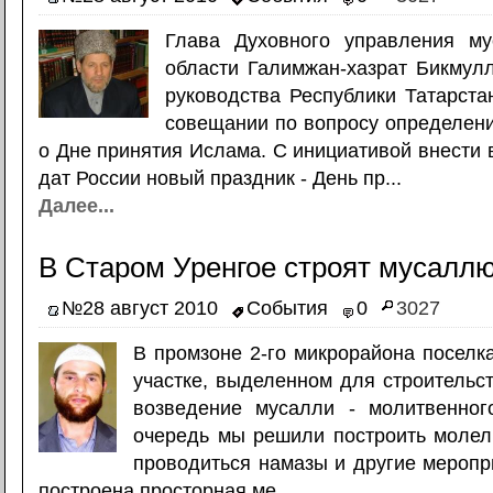
Глава Духовного управления м
области Галимжан-хазрат Бикмул
руководства Республики Татарста
совещании по вопросу определен
о Дне принятия Ислама. С инициативой внести 
дат России новый праздник - День пр...
Далее...
В Старом Уренгое строят мусалл
№28 август 2010
События
0
3027
В промзоне 2-го микрорайона поселк
участке, выделенном для строительст
возведение мусалли - молитвенно
очередь мы решили построить молел
проводиться намазы и другие меропри
построена просторная ме...