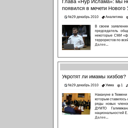
Глава «Нур Ислама»: мы не
появился в мечети Нового 
№29 декабрь 2010
Аналитика
В своем заявлении
председатель общ
некоторые СМИ «фа
террористов по всей
Далее...
Укротят ли имамы хизбов?
№29 декабрь 2010
Умма
1
Накануне в Тюмени 
которым ставилось 
ряды новых члено
ДУМТО Галимжан
национальностей Е..
Далее...