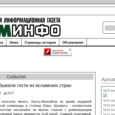
ка
Умма
Страницы истории
Объявления
События
Архив
бывали гости из исламских стран
№29 де
0
3027
№35 ма
 посетили мечеть Ханты-Мансийска во время недавней
№34 де
ной олимпиады в столице Югры. Шахматы - изобретение
 поэтому неслучайно во многих странах с доминирующим
№33 но
елением народ увлекается этой игрой, ставшей спортивной.
№32 ию