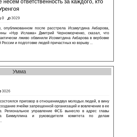
 несем ответственность за каждого, кто
Уренгоя
0
3029
, опубликованном после расстрела Исамутдина Акбарова,
ины «Нур Ислама» Дмитрий Черноморченко, сказал, что
ктически лживо обвинили Исомитдина Акбарова в вербовке
 России и подготовке людей причастных ко взрыву ...
Умма
3026
состоялся приговор в отношениидвух молодых людей, в вину
создание ячейки запрещенной организаций и вовлечение в ее
в. Региональное управление ФСБ вынесло в адрес главы
а Бикмуллина и руководителя комитета по делам
.