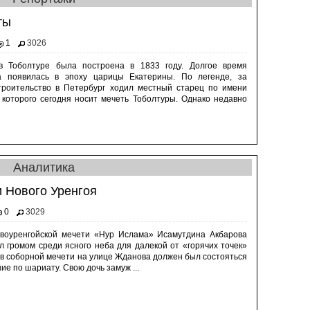
ты
1
3026
в Тоболтуре была построена в 1833 году. Долгое время
на появилась в эпоху царицы Екатерины. По легенде, за
роительство в Петербург ходил местный старец по имени
 которого сегодня носит мечеть Тоболтуры. Однако недавно
Аналитика
 Нового Уренгоя
0
3029
воуренгойской мечети «Нур Ислама» Исамутдина Акбарова
л громом среди ясного неба для далекой от «горячих точек»
 в соборной мечети на улице Жданова должен был состояться
ие по шариату. Свою дочь замуж ...