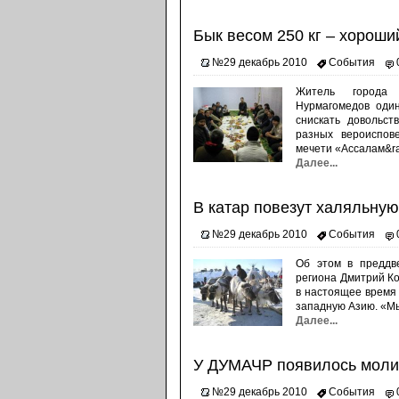
Бык весом 250 кг – хороши
№29 декабрь 2010
События
Житель города 
Нурмагомедов один
снискать довольс
разных вероиспов
мечети «Ассалам&ra
Далее...
В катар повезут халяльну
№29 декабрь 2010
События
Об этом в преддве
региона Дмитрий Ко
в настоящее время 
западную Азию. «Мы
Далее...
У ДУМАЧР появилось моли
№29 декабрь 2010
События