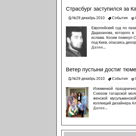
Страсбург заступился за К
№29 декабрь 2010
События
Европейский суд по пра
Дадаханова, которого в
ислама. Косим покинул 
под Киев, опасаясь депор
Далее...
Ветер пустыни достиг тюме
№29 декабрь 2010
События
Изюминкой празднично
Союзом татарской мол
женской мусульманск
коллекций дизайнера Ал
Далее...