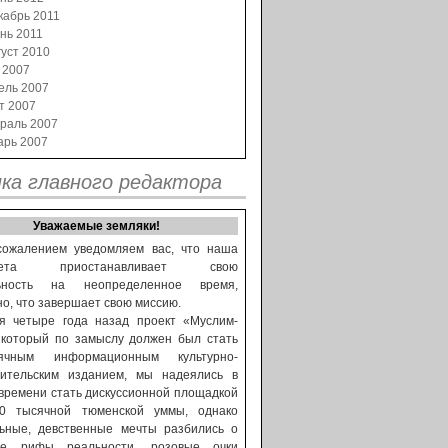
кабрь 2011
нь 2011
уст 2010
 2007
ель 2007
т 2007
раль 2007
арь 2007
ка главного редактора
Уважаемые земляки!
сожалением уведомляем вас, что наша
зета приостанавливает свою
льность на неопределенное время,
о, что завершает свою миссию.
ая четыре года назад проект «Муслим-
 который по замыслу должен был стать
сячным информационным культурно-
тительским изданием, мы надеялись в
времени стать дискуссионной площадкой
0 тысячной тюменской уммы, однако
льные, девственные мечты разбились о
ие рифы реальности, розовые очки