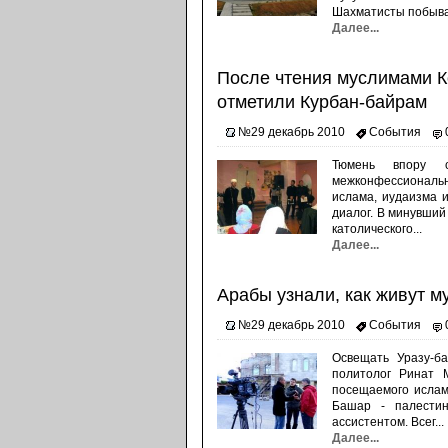
Шахматисты побывал
Далее...
После чтения муслимами Ко
отметили Курбан-байрам
№29 декабрь 2010
События
Тюмень впору с
межконфессионально
ислама, иудаизма 
диалог. В минувший
католического...
Далее...
Арабы узнали, как живут 
№29 декабрь 2010
События
Освещать Уразу-б
политолог Ринат 
посещаемого ислам
Башар - палести
ассистентом. Всег...
Далее...