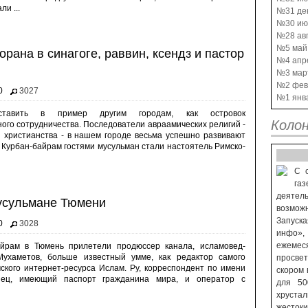
и ...
№31 де
№30 ию
№28 авг
№5 май
рана в синагоге, раввин, ксендз и пастор
№4 апр
№3 мар
№2 фев
0
3027
№1 янв
тавить в пример другим городам, как островок
Колон
го сотрудничества. Последователи авраамических религий -
и христианства - в нашем городе весьма успешно развивают
 Курбан-байрам гостями мусульман стали настоятель Римско-
С 
га
деяте
мусульмане Тюмени
возможн
Запуск
0
3028
инфо»,
ежеме
айрам в Тюмень прилетели продюссер канала, исламовед-
Мухаметов, больше известный умме, как редактор самого
просве
ского интернет-ресурса Ислам. Ру, корреспондент по имени
скором 
нец, имеющий паспорт гражданина мира, и оператор с
для 50
хруста
жесток