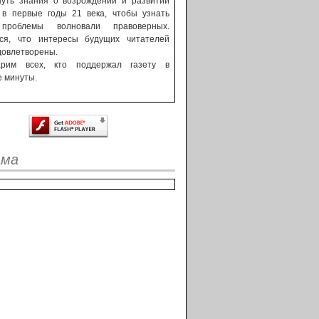
нуть знания о возрождении и развитии
 в первые годы 21 века, чтобы узнать
 проблемы волновали правоверных.
ся, что интересы будущих читателей
довлетворены.
арим всех, кто поддержал газету в
 минуты.
ама