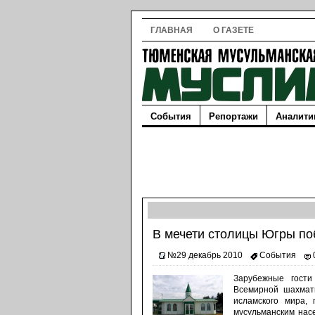
ГЛАВНАЯ
О ГАЗЕТЕ
События
Репортажи
Аналити
В мечети столицы Югры по
№29 декабрь 2010
События
Зарубежные гости
Всемирной шахмат
исламского мира,
мусульманским нас