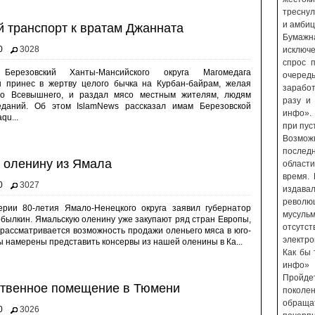
треснул
и амбиц
й транспорт к вратам Джанната
Бумажн
0
3028
исключ
спрос 
Березовский Ханты-Мансийского округа Магомедага
очередь
 принес в жертву целого бычка на Курбан-байрам, желая
зарабо
тво Всевышнего, и раздал мясо местным жителям, людям
разу и
еданий. Об этом IslamNews рассказал имам Березовской
инфо».
qu...
при пус
Возмож
послед
ю оленину из Ямала
области
время.
0
3027
издавал
револ
рии 80-летия Ямало-Ненецкого округа заявил губернатор
мусул
былкин. Ямальскую оленину уже закупают ряд стран Европы,
отсутст
рассматривается возможность продажи оленьего мяса в юго-
электр
 намерены представить консервы из нашей оленины в Ка...
Как бы 
инфо» 
Пройд
твенное помещение в Тюмени
поколе
обращ
0
3026