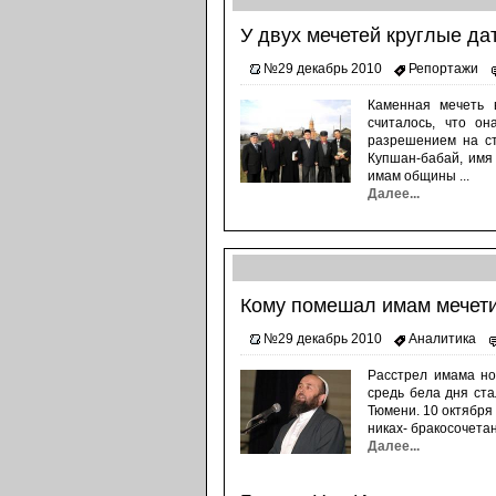
У двух мечетей круглые да
№29 декабрь 2010
Репортажи
Каменная мечеть 
считалось, что о
разрешением на ст
Купшан-бабай, имя
имам общины ...
Далее...
Кому помешал имам мечети
№29 декабрь 2010
Аналитика
Расстрел имама но
средь бела дня ста
Тюмени. 10 октября
никах- бракосочетан
Далее...