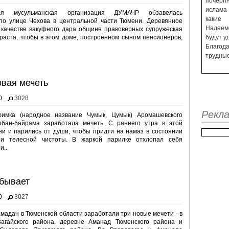
почерп
ислама
кая мусульманская организация ДУМАЧР обзавелась
какие
о улице Чехова в центральной части Тюмени. Деревянное
Надеем
 качестве вакуфного дара общине правоверных супружеская
раста, чтобы в этом доме, построенном сыном пенсионеров,
будут у
Благод
трудные
вая мечеть
0
3028
Рекл
имка (народное название Чумык, Цумык) Аромашевского
рбан-байрама заработала мечеть. С раннего утра в этой
ни и парились от души, чтобы придти на намаз в состоянии
и телесной чистоты. В жаркой парилке отхлопал себя
...
ибывает
0
3027
мадан в Тюменской области заработали три новые мечети - в
Вагайского района, деревне Аманад Тюменского района и