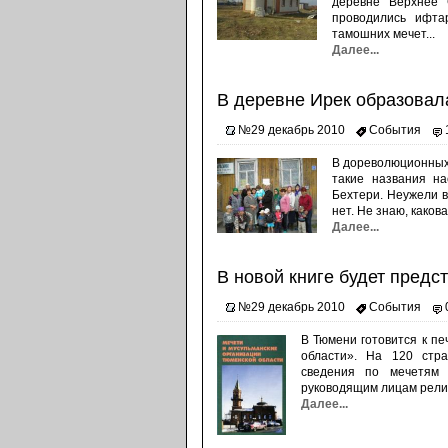
деревне Верхнее 
проводились ифта
тамошних мечет...
Далее...
В деревне Ирек образовал
№29 декабрь 2010
События
В дореволюционных 
такие названия на
Бехтери. Неужели в
нет. Не знаю, каков
Далее...
В новой книге будет предс
№29 декабрь 2010
События
В Тюмени готовится к пе
области». На 120 стра
сведения по мечетям 
руководящим лицам религ
Далее...