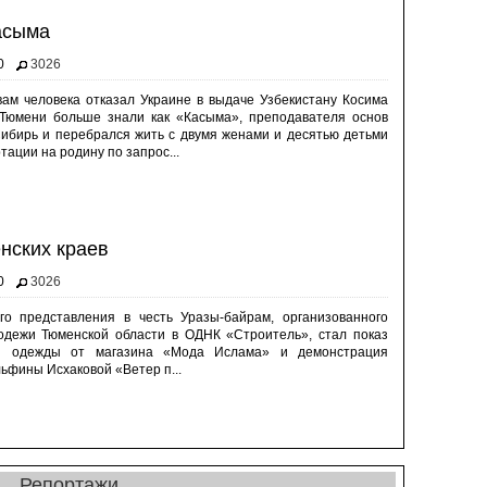
асыма
0
3026
вам человека отказал Украине в выдаче Узбекистану Косима
 Тюмени больше знали как «Касыма», преподавателя основ
Сибирь и перебрался жить с двумя женами и десятью детьми
тации на родину по запрос...
нских краев
0
3026
го представления в честь Уразы-байрам, организованного
одежи Тюменской области в ОДНК «Строитель», стал показ
ой одежды от магазина «Мода Ислама» и демонстрация
ьфины Исхаковой «Ветер п...
Репортажи