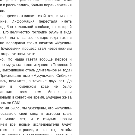
и и рассыпались, больно поранив чаяния
ий.
ая пресса отживает свой век, и мы не
ение. Информация перестала иметь
подобно халяльной колбасе, за которой
. Его величество господин рубль в виде
тной платы за все четыре года так ни
 не порадовал своим визитом «Муслим-
 Трудоемкий процесс стал невозможным
том расчетном счете.
но, что наша газета вообще первое и
нее мусульманское издание в Тюменской
, выходившее столь длительное (4 года)
 Приснопамятные «Мусульмане Сибири»
ись, помнится, в течение двух лет. До
юции в Тюменском крае не было
ьманских газет, тем более они
вовали в советское время. Будущее же за
онными СМИ.
то ни было, мы убеждены, что «Муслим-
оставило свой след в истории края.
ет много лет, и с каждым новым
нием все новые исследователи будут
аться к страницам газеты, чтобы