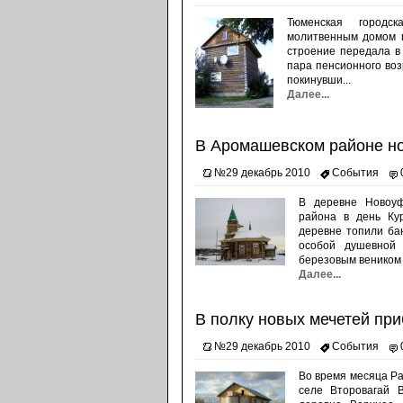
Тюменская городс
молитвенным домом п
строение передала в
пара пенсионного воз
покинувши...
Далее...
В Аромашевском районе но
№29 декабрь 2010
События
В деревне Новоуф
района в день Ку
деревне топили ба
особой душевной 
березовым веником и
Далее...
В полку новых мечетей пр
№29 декабрь 2010
События
Во время месяца Ра
селе Второвагай 