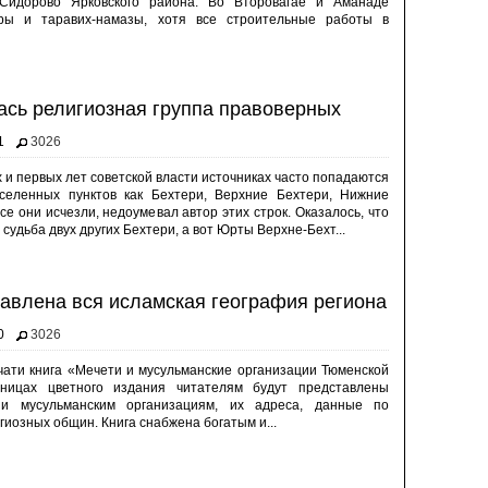
Сидорово Ярковского района. Во Второвагае и Аманаде
ры и таравих-намазы, хотя все строительные работы в
ась религиозная группа правоверных
1
3026
и первых лет советской власти источниках часто попадаются
селенных пунктов как Бехтери, Верхние Бехтери, Нижние
се они исчезли, недоумевал автор этих строк. Оказалось, что
а судьба двух других Бехтери, а вот Юрты Верхне-Бехт...
тавлена вся исламская география региона
0
3026
чати книга «Мечети и мусульманские организации Тюменской
ницах цветного издания читателям будут представлены
и мусульманским организациям, их адреса, данные по
иозных общин. Книга снабжена богатым и...